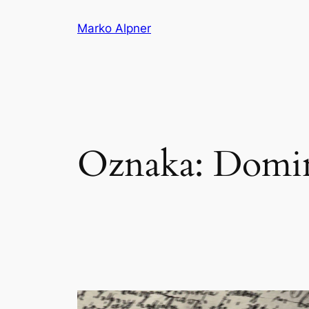
Preskoči
Marko Alpner
na
vsebino
Oznaka:
Domin